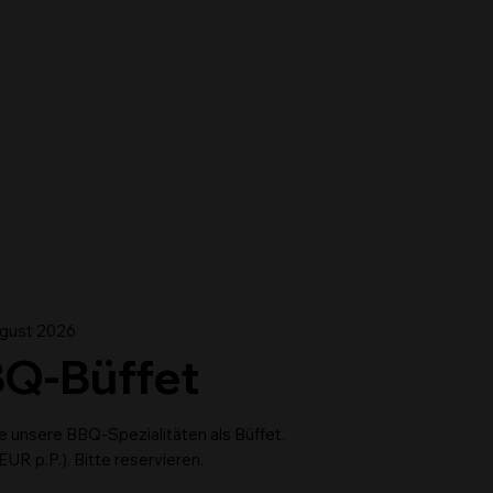
August 2026
Q-Büffet
 unsere BBQ-Spezialitäten als Büffet.
EUR p.P.). Bitte reservieren.